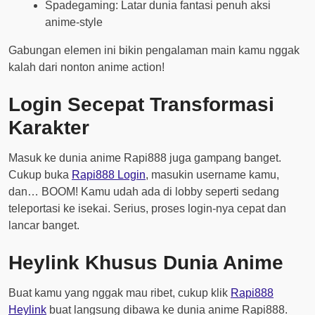
Spadegaming: Latar dunia fantasi penuh aksi
anime-style
Gabungan elemen ini bikin pengalaman main kamu nggak
kalah dari nonton anime action!
Login Secepat Transformasi
Karakter
Masuk ke dunia anime Rapi888 juga gampang banget.
Cukup buka
Rapi888 Login
, masukin username kamu,
dan… BOOM! Kamu udah ada di lobby seperti sedang
teleportasi ke isekai. Serius, proses login-nya cepat dan
lancar banget.
Heylink Khusus Dunia Anime
Buat kamu yang nggak mau ribet, cukup klik
Rapi888
Heylink
buat langsung dibawa ke dunia anime Rapi888.