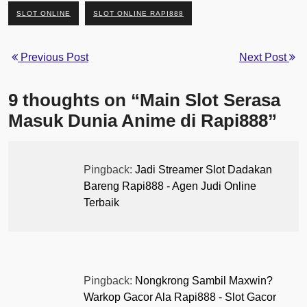
SLOT ONLINE
SLOT ONLINE RAPI888
Previous Post
Next Post
9 thoughts on “
Main Slot Serasa
Masuk Dunia Anime di Rapi888
”
Pingback:
Jadi Streamer Slot Dadakan
Bareng Rapi888 - Agen Judi Online
Terbaik
Pingback:
Nongkrong Sambil Maxwin?
Warkop Gacor Ala Rapi888 - Slot Gacor