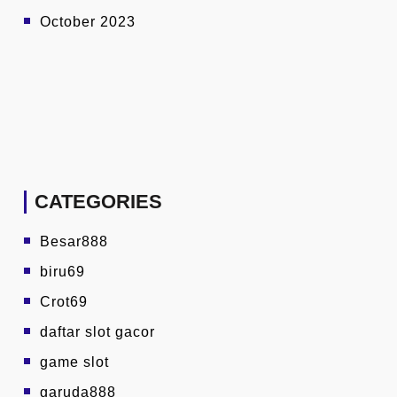
October 2023
CATEGORIES
Besar888
biru69
Crot69
daftar slot gacor
game slot
garuda888