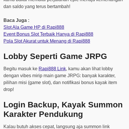
dan saldo yang terus bertambah!
Baca Juga :
Slot Ala Game HP di Rapi888
Event Bonus Slot Terbaik Hanya di Rapi888
Pola Slot Akurat untuk Menang di Rapi888
Lobby Seperti Game JRPG
Begitu masuk ke
Rapi888 Link
, kamu akan lihat lobby
dengan vibes mirip main game JRPG: banyak karakter,
pilihan misi (game slot), dan notifikasi bonus kayak item
drop!
Login Backup, Kayak Summon
Karakter Pendukung
Kalau butuh akses cepat, langsung aja summon link