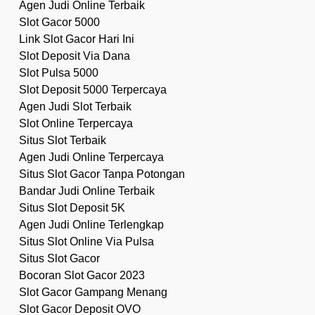
Agen Judi Online Terbaik
Slot Gacor 5000
Link Slot Gacor Hari Ini
Slot Deposit Via Dana
Slot Pulsa 5000
Slot Deposit 5000 Terpercaya
Agen Judi Slot Terbaik
Slot Online Terpercaya
Situs Slot Terbaik
Agen Judi Online Terpercaya
Situs Slot Gacor Tanpa Potongan
Bandar Judi Online Terbaik
Situs Slot Deposit 5K
Agen Judi Online Terlengkap
Situs Slot Online Via Pulsa
Situs Slot Gacor
Bocoran Slot Gacor 2023
Slot Gacor Gampang Menang
Slot Gacor Deposit OVO