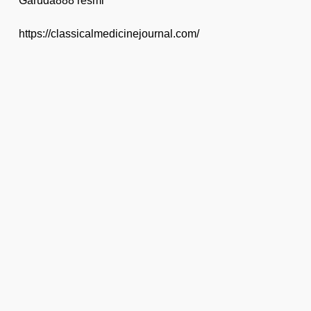
Garuda888 resmi
https://classicalmedicinejournal.com/