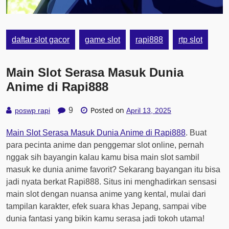
daftar slot gacor
game slot
rapi888
rtp slot
Main Slot Serasa Masuk Dunia
Anime di Rapi888
Posted on
9
poswp rapi
April 13, 2025
Main Slot Serasa Masuk Dunia Anime di Rapi888
. Buat
para pecinta anime dan penggemar slot online, pernah
nggak sih bayangin kalau kamu bisa main slot sambil
masuk ke dunia anime favorit? Sekarang bayangan itu bisa
jadi nyata berkat Rapi888. Situs ini menghadirkan sensasi
main slot dengan nuansa anime yang kental, mulai dari
tampilan karakter, efek suara khas Jepang, sampai vibe
dunia fantasi yang bikin kamu serasa jadi tokoh utama!