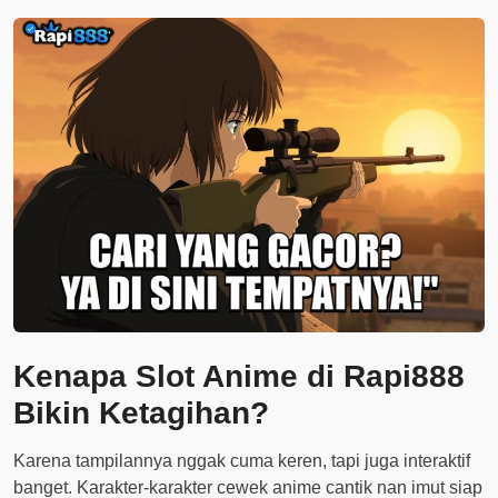
Kenapa Slot Anime di Rapi888
Bikin Ketagihan?
Karena tampilannya nggak cuma keren, tapi juga interaktif
banget. Karakter-karakter cewek anime cantik nan imut siap