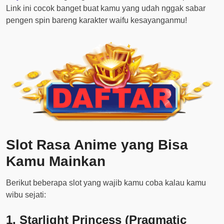
Link ini cocok banget buat kamu yang udah nggak sabar
pengen spin bareng karakter waifu kesayanganmu!
Slot Rasa Anime yang Bisa
Kamu Mainkan
Berikut beberapa slot yang wajib kamu coba kalau kamu
wibu sejati:
1. Starlight Princess (Pragmatic