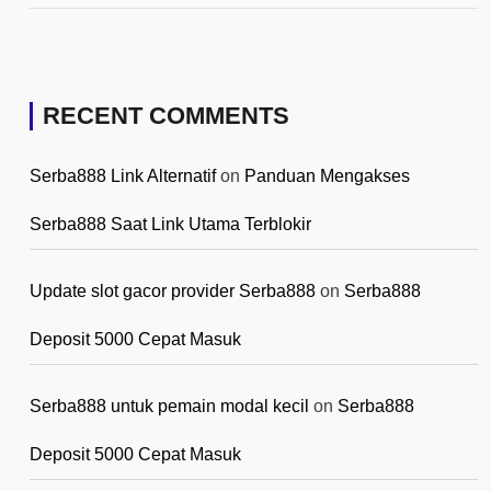
RECENT COMMENTS
Serba888 Link Alternatif
on
Panduan Mengakses
Serba888 Saat Link Utama Terblokir
Update slot gacor provider Serba888
on
Serba888
Deposit 5000 Cepat Masuk
Serba888 untuk pemain modal kecil
on
Serba888
Deposit 5000 Cepat Masuk