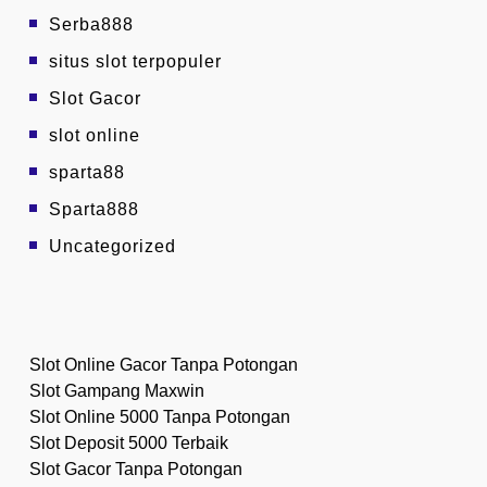
Serba888
situs slot terpopuler
Slot Gacor
slot online
sparta88
Sparta888
Uncategorized
Slot Online Gacor Tanpa Potongan
Slot Gampang Maxwin
Slot Online 5000 Tanpa Potongan
Slot Deposit 5000 Terbaik
Slot Gacor Tanpa Potongan