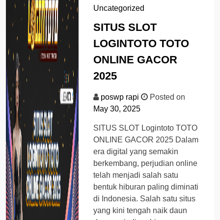
Uncategorized
SITUS SLOT
LOGINTOTO TOTO
ONLINE GACOR
2025
poswp rapi
Posted on
May 30, 2025
SITUS SLOT Logintoto TOTO
ONLINE GACOR 2025 Dalam
era digital yang semakin
berkembang, perjudian online
telah menjadi salah satu
bentuk hiburan paling diminati
di Indonesia. Salah satu situs
yang kini tengah naik daun