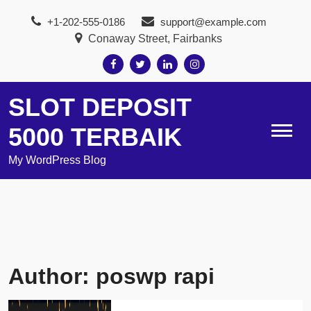
Skip
+1-202-555-0186
support@example.com
to
Conaway Street, Fairbanks
content
SLOT DEPOSIT
5000 TERBAIK
My WordPress Blog
Author:
poswp rapi