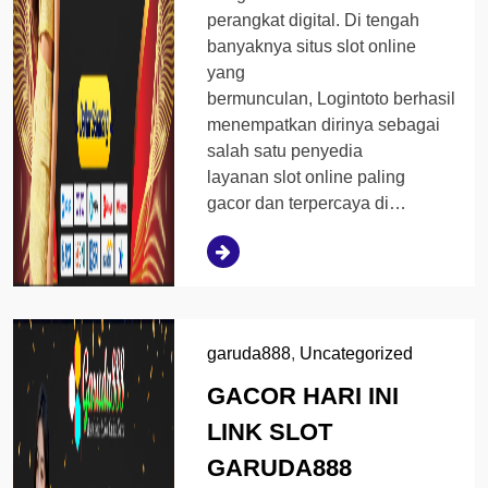
perangkat digital. Di tengah
banyaknya situs slot online
yang
bermunculan, Logintoto berhasil
menempatkan dirinya sebagai
salah satu penyedia
layanan slot online paling
gacor dan terpercaya di…
garuda888
,
Uncategorized
GACOR HARI INI
LINK SLOT
GARUDA888