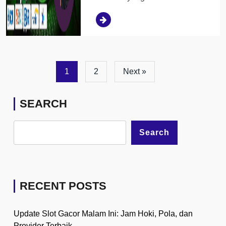
1
2
Next »
SEARCH
Search
RECENT POSTS
Update Slot Gacor Malam Ini: Jam Hoki, Pola, dan
Provider Terbaik