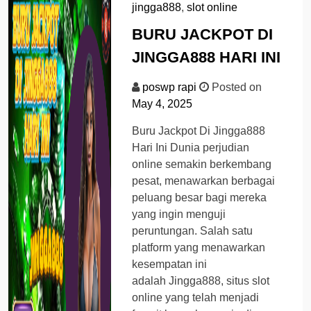
jingga888
,
slot online
BURU JACKPOT DI
JINGGA888 HARI INI
poswp rapi
Posted on
May 4, 2025
Buru Jackpot Di Jingga888
Hari Ini Dunia perjudian
online semakin berkembang
pesat, menawarkan berbagai
peluang besar bagi mereka
yang ingin menguji
peruntungan. Salah satu
platform yang menawarkan
kesempatan ini
adalah Jingga888, situs slot
online yang telah menjadi