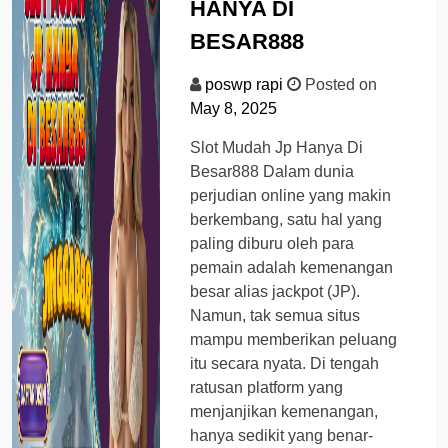
HANYA DI
BESAR888
poswp rapi
Posted on
May 8, 2025
Slot Mudah Jp Hanya Di
Besar888 Dalam dunia
perjudian online yang makin
berkembang, satu hal yang
paling diburu oleh para
pemain adalah kemenangan
besar alias jackpot (JP).
Namun, tak semua situs
mampu memberikan peluang
itu secara nyata. Di tengah
ratusan platform yang
menjanjikan kemenangan,
hanya sedikit yang benar-