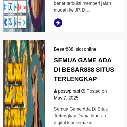
benar terbukti memberi jalan
mudah ke JP. Di…
Besar888
,
slot online
SEMUA GAME ADA
DI BESAR888 SITUS
TERLENGKAP
poswp rapi
Posted on
May 7, 2025
Semua Game Ada Di Situs
Terlengkap Dunia hiburan
digital kini semakin