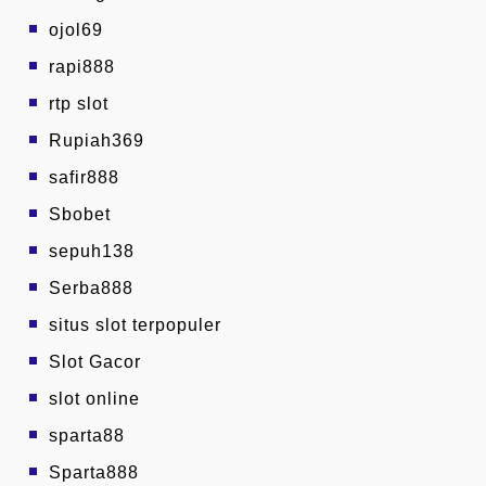
ojol69
rapi888
rtp slot
Rupiah369
safir888
Sbobet
sepuh138
Serba888
situs slot terpopuler
Slot Gacor
slot online
sparta88
Sparta888