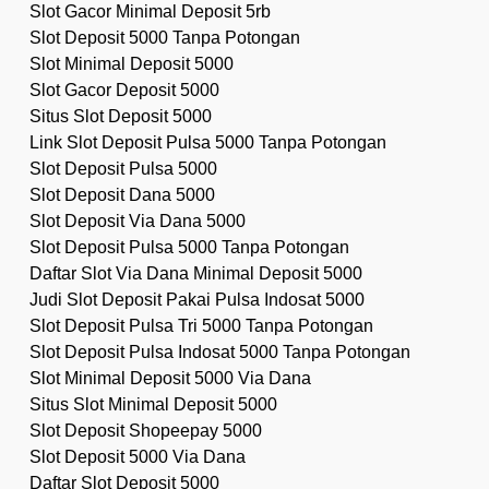
Slot Gacor Minimal Deposit 5rb
Slot Deposit 5000 Tanpa Potongan
Slot Minimal Deposit 5000
Slot Gacor Deposit 5000
Situs Slot Deposit 5000
Link Slot Deposit Pulsa 5000 Tanpa Potongan
Slot Deposit Pulsa 5000
Slot Deposit Dana 5000
Slot Deposit Via Dana 5000
Slot Deposit Pulsa 5000 Tanpa Potongan
Daftar Slot Via Dana Minimal Deposit 5000
Judi Slot Deposit Pakai Pulsa Indosat 5000
Slot Deposit Pulsa Tri 5000 Tanpa Potongan
Slot Deposit Pulsa Indosat 5000 Tanpa Potongan
Slot Minimal Deposit 5000 Via Dana
Situs Slot Minimal Deposit 5000
Slot Deposit Shopeepay 5000
Slot Deposit 5000 Via Dana
Daftar Slot Deposit 5000