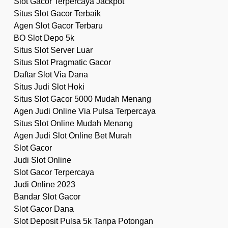
Slot Gacor Terpercaya Jackpot
Situs Slot Gacor Terbaik
Agen Slot Gacor Terbaru
BO Slot Depo 5k
Situs Slot Server Luar
Situs Slot Pragmatic Gacor
Daftar Slot Via Dana
Situs Judi Slot Hoki
Situs Slot Gacor 5000 Mudah Menang
Agen Judi Online Via Pulsa Terpercaya
Situs Slot Online Mudah Menang
Agen Judi Slot Online Bet Murah
Slot Gacor
Judi Slot Online
Slot Gacor Terpercaya
Judi Online 2023
Bandar Slot Gacor
Slot Gacor Dana
Slot Deposit Pulsa 5k Tanpa Potongan