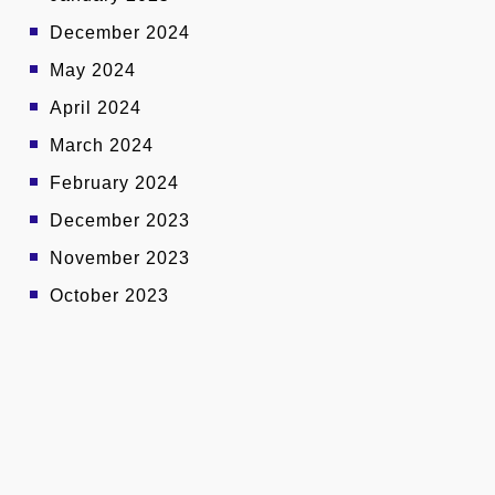
December 2024
May 2024
April 2024
March 2024
February 2024
December 2023
November 2023
October 2023