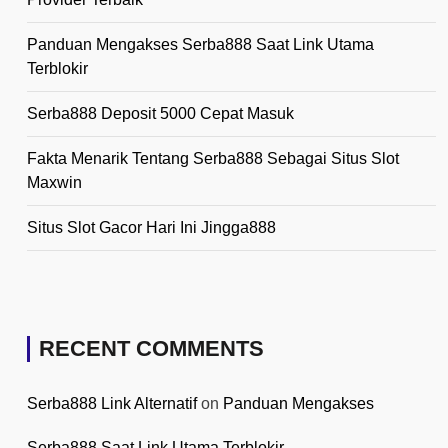
Panduan Mengakses Serba888 Saat Link Utama
Terblokir
Serba888 Deposit 5000 Cepat Masuk
Fakta Menarik Tentang Serba888 Sebagai Situs Slot
Maxwin
Situs Slot Gacor Hari Ini Jingga888
RECENT COMMENTS
Serba888 Link Alternatif
on
Panduan Mengakses
Serba888 Saat Link Utama Terblokir