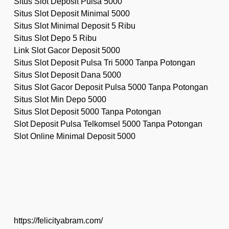
Situs Slot Deposit Pulsa 5000
Situs Slot Deposit Minimal 5000
Situs Slot Minimal Deposit 5 Ribu
Situs Slot Depo 5 Ribu
Link Slot Gacor Deposit 5000
Situs Slot Deposit Pulsa Tri 5000 Tanpa Potongan
Situs Slot Deposit Dana 5000
Situs Slot Gacor Deposit Pulsa 5000 Tanpa Potongan
Situs Slot Min Depo 5000
Situs Slot Deposit 5000 Tanpa Potongan
Slot Deposit Pulsa Telkomsel 5000 Tanpa Potongan
Slot Online Minimal Deposit 5000
https://felicityabram.com/