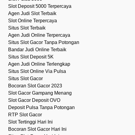
Slot Deposit 5000 Terpercaya
Agen Judi Slot Terbaik
Slot Online Terpercaya
Situs Slot Terbaik
Agen Judi Online Terpercaya
Situs Slot Gacor Tanpa Potongan
Bandar Judi Online Terbaik
Situs Slot Deposit 5K
Agen Judi Online Terlengkap
Situs Slot Online Via Pulsa
Situs Slot Gacor
Bocoran Slot Gacor 2023
Slot Gacor Gampang Menang
Slot Gacor Deposit OVO
Deposit Pulsa Tanpa Potongan
RTP Slot Gacor
Slot Tertinggi Hari Ini
Bocoran Slot Gacor Hari Ini