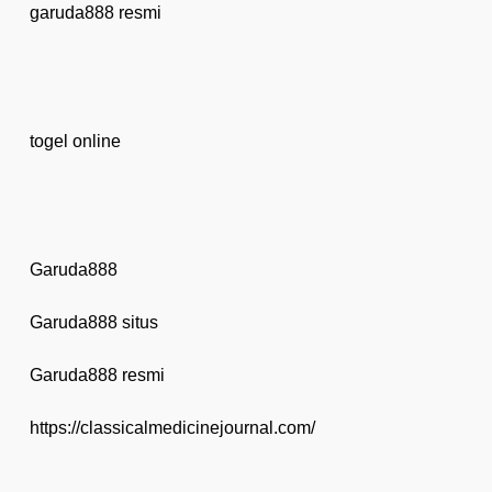
garuda888 resmi
togel online
Garuda888
Garuda888 situs
Garuda888 resmi
https://classicalmedicinejournal.com/