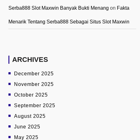
Serba888 Slot Maxwin Banyak Bukti Menang
on
Fakta
Menarik Tentang Serba888 Sebagai Situs Slot Maxwin
ARCHIVES
December 2025
November 2025
October 2025
September 2025
August 2025
June 2025
May 2025