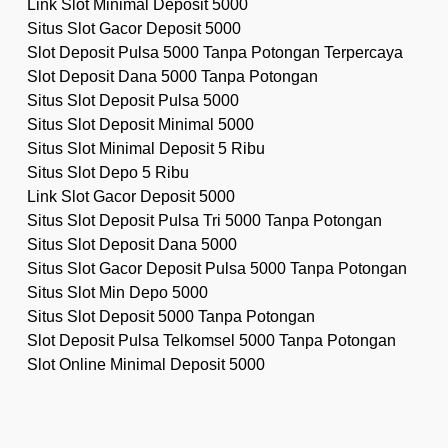
Link Slot Minimal Deposit 5000
Situs Slot Gacor Deposit 5000
Slot Deposit Pulsa 5000 Tanpa Potongan Terpercaya
Slot Deposit Dana 5000 Tanpa Potongan
Situs Slot Deposit Pulsa 5000
Situs Slot Deposit Minimal 5000
Situs Slot Minimal Deposit 5 Ribu
Situs Slot Depo 5 Ribu
Link Slot Gacor Deposit 5000
Situs Slot Deposit Pulsa Tri 5000 Tanpa Potongan
Situs Slot Deposit Dana 5000
Situs Slot Gacor Deposit Pulsa 5000 Tanpa Potongan
Situs Slot Min Depo 5000
Situs Slot Deposit 5000 Tanpa Potongan
Slot Deposit Pulsa Telkomsel 5000 Tanpa Potongan
Slot Online Minimal Deposit 5000