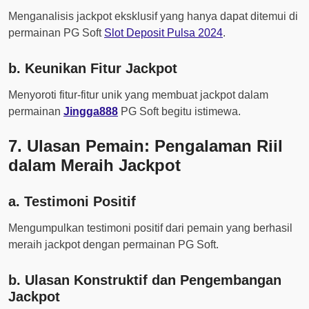
Menganalisis jackpot eksklusif yang hanya dapat ditemui di
permainan PG Soft
Slot Deposit Pulsa 2024
.
b.
Keunikan Fitur Jackpot
Menyoroti fitur-fitur unik yang membuat jackpot dalam
permainan
Jingga888
PG Soft begitu istimewa.
7.
Ulasan Pemain: Pengalaman Riil
dalam Meraih Jackpot
a.
Testimoni Positif
Mengumpulkan testimoni positif dari pemain yang berhasil
meraih jackpot dengan permainan PG Soft.
b.
Ulasan Konstruktif dan Pengembangan
Jackpot