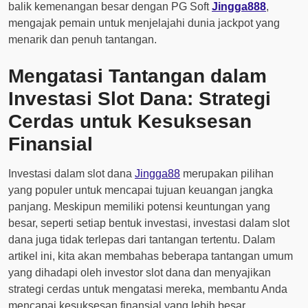
balik kemenangan besar dengan PG Soft
Jingga888
,
mengajak pemain untuk menjelajahi dunia jackpot yang
menarik dan penuh tantangan.
Mengatasi Tantangan dalam
Investasi Slot Dana: Strategi
Cerdas untuk Kesuksesan
Finansial
Investasi dalam slot dana
Jingga88
merupakan pilihan
yang populer untuk mencapai tujuan keuangan jangka
panjang. Meskipun memiliki potensi keuntungan yang
besar, seperti setiap bentuk investasi, investasi dalam slot
dana juga tidak terlepas dari tantangan tertentu. Dalam
artikel ini, kita akan membahas beberapa tantangan umum
yang dihadapi oleh investor slot dana dan menyajikan
strategi cerdas untuk mengatasi mereka, membantu Anda
mencapai kesuksesan finansial yang lebih besar.