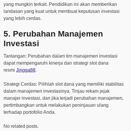
yang mungkin terkait. Pendidikan ini akan memberikan
landasan yang kuat untuk membuat keputusan investasi
yang lebih cerdas.
5. Perubahan Manajemen
Investasi
Tantangan: Perubahan dalam tim manajemen investasi
dapat mempengaruhi kinerja dan strategi slot dana
resmi
Jingga88
.
Strategi Cerdas: Pilihlah slot dana yang memiliki stabilitas
dalam manajemen investasinya. Tinjau rekam jejak
manajer investasi, dan jika terjadi perubahan manajemen,
pertimbangkan untuk melakukan peninjauan ulang
terhadap portofolio Anda.
No related posts.