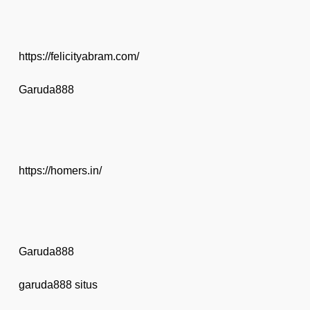
https://felicityabram.com/
Garuda888
https://homers.in/
Garuda888
garuda888 situs