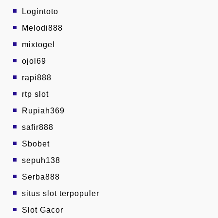
Logintoto
Melodi888
mixtogel
ojol69
rapi888
rtp slot
Rupiah369
safir888
Sbobet
sepuh138
Serba888
situs slot terpopuler
Slot Gacor